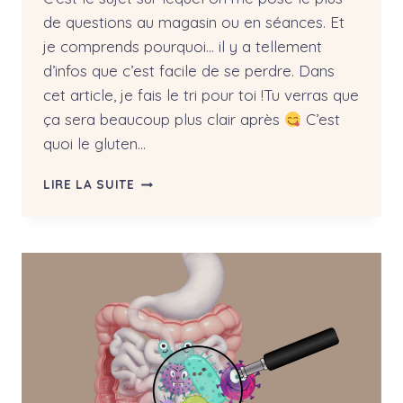
de questions au magasin ou en séances. Et
je comprends pourquoi… il y a tellement
d’infos que c’est facile de se perdre. Dans
cet article, je fais le tri pour toi !Tu verras que
ça sera beaucoup plus clair après
C’est
quoi le gluten…
GLUTEN
LIRE LA SUITE
:
MALADIE,
SENSIBILITÉ,
FODMAPS…
JE
FAIS
LE
TRI
POUR
TOI