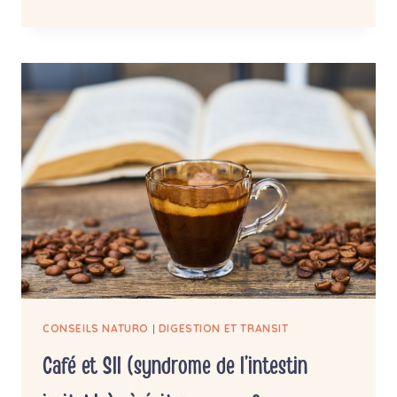
PRÉPARER
DU
KÉFIR
DE
FRUITS
À
LA
MAISON
:
GUIDE
PRATIQUE
CONSEILS NATURO
|
DIGESTION ET TRANSIT
Café et SII (syndrome de l’intestin