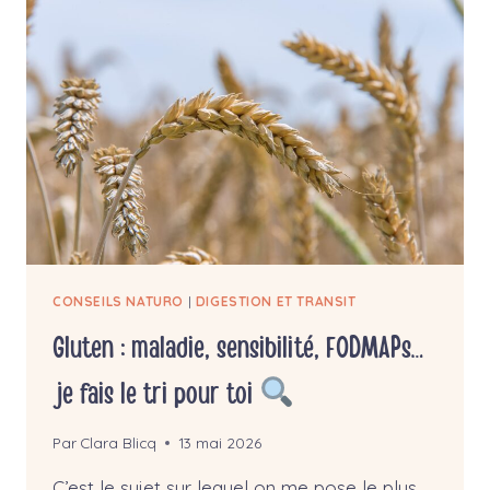
COMPRENDRE
SON
TERRAIN
CONSEILS NATURO
|
DIGESTION ET TRANSIT
Gluten : maladie, sensibilité, FODMAPs…
je fais le tri pour toi
Par
Clara Blicq
13 mai 2026
C’est le sujet sur lequel on me pose le plus