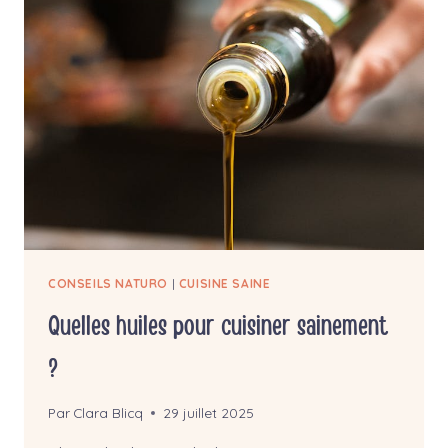
L’INTESTIN
IRRITABLE)
:
À
ÉVITER
OU
PAS
?
CONSEILS NATURO
|
CUISINE SAINE
Quelles huiles pour cuisiner sainement
?
Par
Clara Blicq
29 juillet 2025