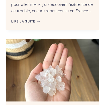
pour aller mieux, j’ai découvert l’existence de
ce trouble, encore si peu connu en France….
TOUT
LIRE LA SUITE
SAVOIR
SUR
LE
SIBO
(SMALL
INTESTINAL
BACTERIAL
OVERGROWTH)