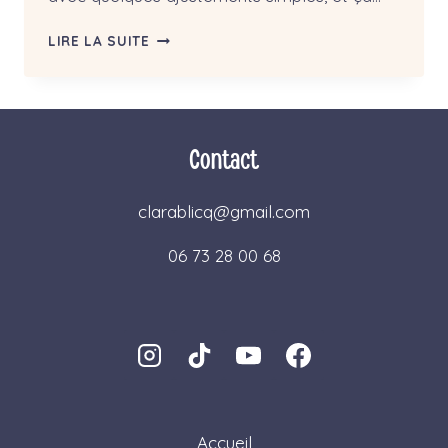
LES
LIRE LA SUITE
CAUSES
DES
TROUBLES
DIGESTIFS
:
Contact
COMPRENDRE
SON
TERRAIN
clarablicq@gmail.com
06 73 28 00 68
Accueil