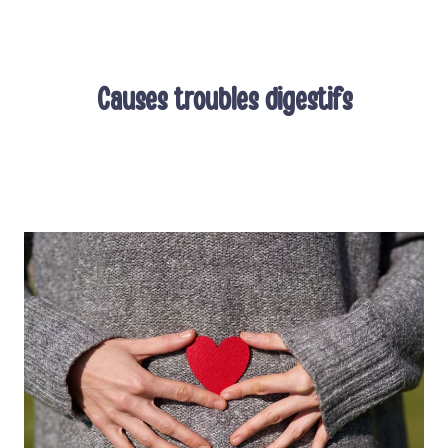
Aller
au
contenu
Causes troubles digestifs