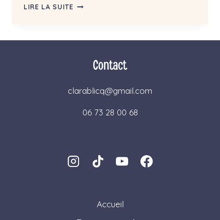
GLUTEN
LIRE LA SUITE
:
MALADIE,
SENSIBILITÉ,
FODMAPS…
JE
Contact
FAIS
LE
TRI
clarablicq@gmail.com
POUR
TOI
06 73 28 00 68
Accueil